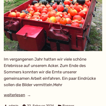
Im vergangenen Jahr hatten wir viele schöne
Erlebnisse auf unserem Acker. Zum Ende des
Sommers konnten wir die Ernte unserer
gemeinsamen Arbeit einfahren. Ein paar Eindrücke
sollen die Bilder vermitteln.Mehr
„Unsere
weiterlesen
Ernte
Verfasst
Veröffentlicht
admin
22. Februar 2024
Banner