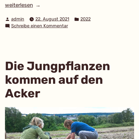
„Unser
weiterlesen
Acker
Verfasst
Veröffentlicht
admin
22. August 2021
2022
wird
von
in
zu
Schreibe einen Kommentar
zu
Unser
einem
Acker
lebendigen
wird
zu
Ort“
einem
Die Jungpflanzen
lebendigen
Ort
kommen auf den
Acker