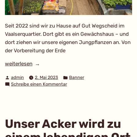
Seit 2022 sind wir zu Hause auf Gut Wegscheid im
Vaalserquartier. Dort gibt es ein Gewächshaus – und
dort ziehen wir unsere eigenen Jungpflanzen an. Von
der Vorbereitung der Erde
„Eigene
weiterlesen
Jungpflanzen-
Verfasst
Veröffentlicht
admin
2. Mai 2023
Banner
Anzucht“
von
in
zu
Schreibe einen Kommentar
Eigene
Jungpflanzen-
Anzucht
Unser Acker wird zu