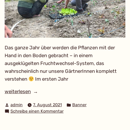
Das ganze Jahr über werden die Pflanzen mit der
Hand in den Boden gebracht – in einem
ausgeklügelten Fruchtwechsel-System, das
wahrscheinlich nur unsere GärtnerInnen komplett
verstehen
Im ersten Jahr
„Die
weiterlesen
Jungpflanzen
Verfasst
Veröffentlicht
admin
7. August 2021
Banner
kommen
von
in
zu
Schreibe einen Kommentar
auf
Die
den
Jungpflanzen