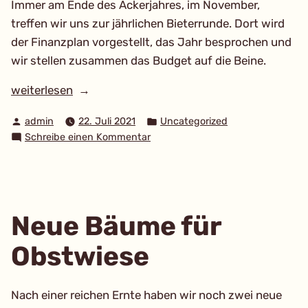
Immer am Ende des Ackerjahres, im November,
treffen wir uns zur jährlichen Bieterrunde. Dort wird
der Finanzplan vorgestellt, das Jahr besprochen und
wir stellen zusammen das Budget auf die Beine.
„Bieterrunde“
weiterlesen
Verfasst
Veröffentlicht
admin
22. Juli 2021
Uncategorized
von
in
zu
Schreibe einen Kommentar
Bieterrunde
Neue Bäume für
Obstwiese
Nach einer reichen Ernte haben wir noch zwei neue