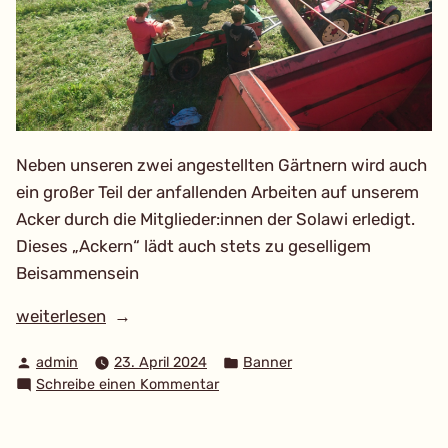
Neben unseren zwei angestellten Gärtnern wird auch
ein großer Teil der anfallenden Arbeiten auf unserem
Acker durch die Mitglieder:innen der Solawi erledigt.
Dieses „Ackern“ lädt auch stets zu geselligem
Beisammensein
„Geselligkeit
weiterlesen
beim
Verfasst
Veröffentlicht
admin
23. April 2024
Banner
„Ackern““
von
in
zu
Schreibe einen Kommentar
Geselligkeit
beim