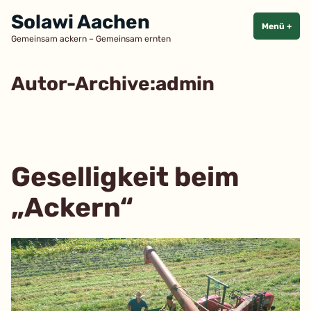
Zum
Solawi Aachen
Inhalt
Menü
+
aufg
zuge
Gemeinsam ackern – Gemeinsam ernten
springen
Autor-Archive:
admin
Geselligkeit beim
„Ackern“