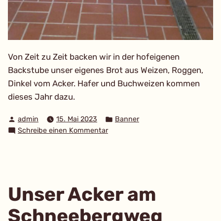
Von Zeit zu Zeit backen wir in der hofeigenen
Backstube unser eigenes Brot aus Weizen, Roggen,
Dinkel vom Acker. Hafer und Buchweizen kommen
dieses Jahr dazu.
Verfasst
Veröffentlicht
admin
15. Mai 2023
Banner
von
in
zu
Schreibe einen Kommentar
Brot
aus
eigenem
Getreide
Unser Acker am
Schneebergweg