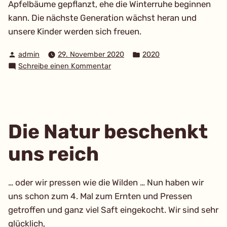
Apfelbäume gepflanzt, ehe die Winterruhe beginnen
kann. Die nächste Generation wächst heran und
unsere Kinder werden sich freuen.
Verfasst
Veröffentlicht
admin
29. November 2020
2020
von
in
zu
Schreibe einen Kommentar
Neue
Bäume
für
Obstwiese
Die Natur beschenkt
uns reich
… oder wir pressen wie die Wilden … Nun haben wir
uns schon zum 4. Mal zum Ernten und Pressen
getroffen und ganz viel Saft eingekocht. Wir sind sehr
glücklich,