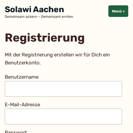
Zum
Solawi Aachen
Inhalt
Menü
+
aufg
zuge
Gemeinsam ackern – Gemeinsam ernten
springen
Registrierung
Mit der Registrierung erstellen wir für Dich ein
Benutzerkonto.
Benutzername
E-Mail-Adresse
Passwort