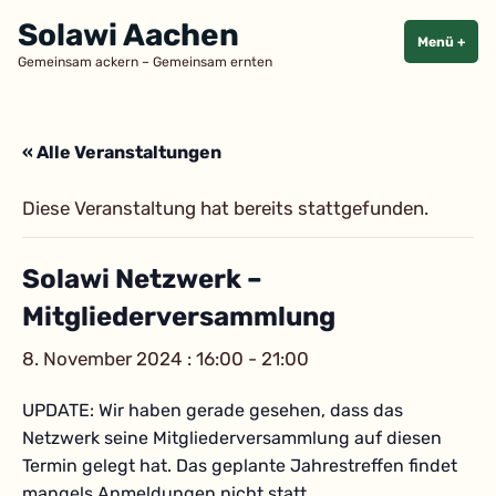
Zum
Solawi Aachen
Inhalt
Menü
+
aufg
zuge
Gemeinsam ackern – Gemeinsam ernten
springen
« Alle Veranstaltungen
Diese Veranstaltung hat bereits stattgefunden.
Solawi Netzwerk –
Mitgliederversammlung
8. November 2024 : 16:00
-
21:00
UPDATE: Wir haben gerade gesehen, dass das
Netzwerk seine Mitgliederversammlung auf diesen
Termin gelegt hat. Das geplante Jahrestreffen findet
mangels Anmeldungen nicht statt.