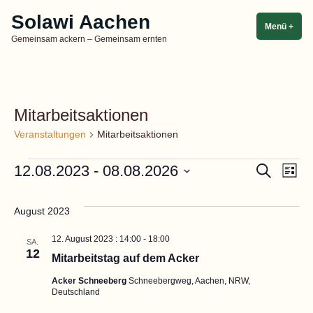
Zum
Solawi Aachen
Inhalt
Menü
+
aufg
zuge
Gemeinsam ackern – Gemeinsam ernten
springen
Mitarbeitsaktionen
Veranstaltungen
Mitarbeitsaktionen
Veranstaltungen
Vera
Ve
12.08.2023
 - 
08.08.2026
Suche
Liste
Datum
An
Suc
wählen.
August 2023
Na
und
12. August 2023 : 14:00
-
18:00
SA.
12
Mitarbeitstag auf dem Acker
Ansi
Acker Schneeberg
Schneebergweg, Aachen, NRW,
Navi
Deutschland